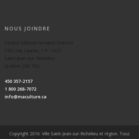
NOUS JOINDRE
Centre culturel Fernand-Charest
190, rue Laurier, C.P. 1025
Saint-Jean-sur-Richelieu
Québec J3B 7B2
450 357-2157
1 800 268-7072
info@maculture.ca
Copyright 2016. Ville Saint-Jean-sur-Richelieu et région. Tous