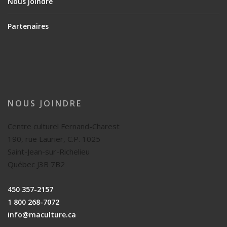
Nous joindre
Partenaires
NOUS JOINDRE
Centre culturel Fernand-Charest
190, rue Laurier, C.P. 1025
Saint-Jean-sur-Richelieu
Québec J3B 7B2
450 357-2157
1 800 268-7072
info@maculture.ca