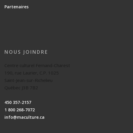
Partenaires
NOUS JOINDRE
Centre culturel Fernand-Charest
190, rue Laurier, C.P. 1025
Saint-Jean-sur-Richelieu
Québec J3B 7B2
450 357-2157
1 800 268-7072
info@maculture.ca