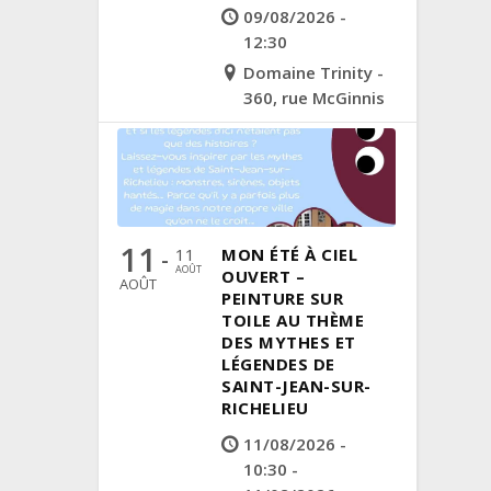
09/08/2026 -
12:30
Domaine Trinity -
360, rue McGinnis
11
11
MON ÉTÉ À CIEL
-
AOÛT
OUVERT –
AOÛT
PEINTURE SUR
TOILE AU THÈME
DES MYTHES ET
LÉGENDES DE
SAINT-JEAN-SUR-
RICHELIEU
11/08/2026 -
10:30 -