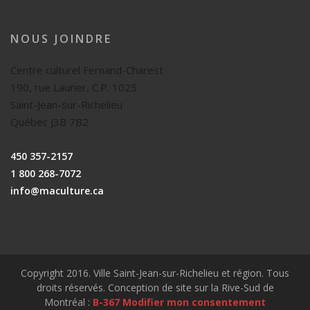
NOUS JOINDRE
Centre culturel Fernand-Charest
190, rue Laurier, C.P. 1025
Saint-Jean-sur-Richelieu
Québec J3B 7B2
450 357-2157
1 800 268-7072
info@maculture.ca
Copyright 2016. Ville Saint-Jean-sur-Richelieu et région. Tous
droits réservés. Conception de site sur la Rive-Sud de
Montréal :
B-367
Modifier mon consentement