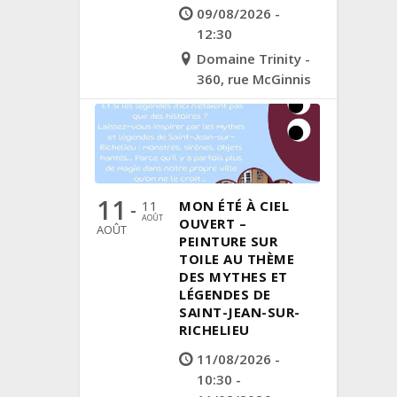
09/08/2026 -
12:30
Domaine Trinity -
360, rue McGinnis
11
11
MON ÉTÉ À CIEL
-
AOÛT
OUVERT –
AOÛT
PEINTURE SUR
TOILE AU THÈME
DES MYTHES ET
LÉGENDES DE
SAINT-JEAN-SUR-
RICHELIEU
11/08/2026 -
10:30 -