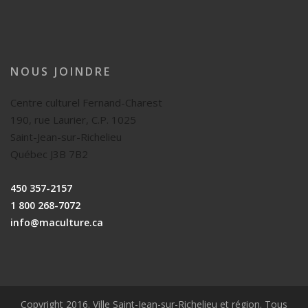
NOUS JOINDRE
Centre culturel Fernand-Charest
190, rue Laurier, C.P. 1025
Saint-Jean-sur-Richelieu
Québec J3B 7B2
450 357-2157
1 800 268-7072
info@maculture.ca
Copyright 2016. Ville Saint-Jean-sur-Richelieu et région. Tous