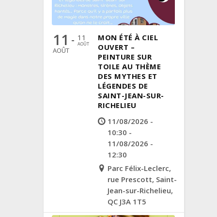
11
11
MON ÉTÉ À CIEL
-
AOÛT
OUVERT –
AOÛT
PEINTURE SUR
TOILE AU THÈME
DES MYTHES ET
LÉGENDES DE
SAINT-JEAN-SUR-
RICHELIEU
11/08/2026 -
10:30 -
11/08/2026 -
12:30
Parc Félix-Leclerc,
rue Prescott, Saint-
Jean-sur-Richelieu,
QC J3A 1T5