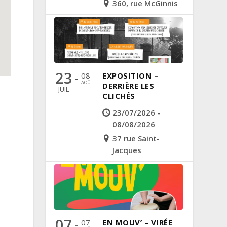
360, rue McGinnis
23
08
EXPOSITION –
-
AOÛT
DERRIÈRE LES
JUIL
CLICHÉS
23/07/2026 -
08/08/2026
37 rue Saint-
Jacques
07
07
EN MOUV’ – VIRÉE
-