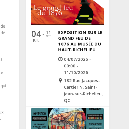
 de
04
11
EXPOSITION SUR LE
-
édé
OCT
GRAND FEU DE
JUIL
1876 AU MUSÉE DU
HAUT-RICHELIEU
04/07/2026 -
ns
00:00 -
11/10/2026
te
182 Rue Jacques-
 qui
Cartier N, Saint-
Jean-sur-Richelieu,
QC
ux
s