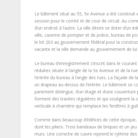
Le bâtiment situé au 55, 5e Avenue a été construit 
session pour le comté et de cour de circuit. Au c
d’un endroit à l’autre. La ville désire se doter d’un 
ville, caserne de pompier et de police, bureau de post
le lot 203 au gouvernement fédéral pour la construc
vacante et la ville demande au gouvernement de lui r
Le bureau d’enregistrement s’inscrit dans le courant
réduites située à l’angle de la 5e Avenue et de la ru
l’entrée du bureau à l’angle des rues. La façade de
un drapeau au-dessus de l’entrée. Le bâtiment se c
parement distingue, d’un étage et d’une couverture p
forment des travées régulières et qui soulignent la 
verticale à charnière qui remplace les fenêtres à guil
Comme dans beaucoup d’édifices de cette époque, le
dont les piliers. Trois bandeaux de briques et un je
murs. Une corniche de cuivre reprend le rythme des tr