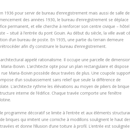
en 1936 pour servir de bureau d’enregistrement mais aussi de salle de
ommencement des années 1930, le bureau d’enregistrement se déplace
édifice permanent, et elle cherche à renforcer son centre civique – hôtel
e – situé à l’entrée du pont Gouin. Au début du siècle, la ville avait c
tion d’un bureau de poste. En 1935, une partie du terrain demeure
étrocéder afin d’y construire le bureau d’enregistrement.
 architectural appelé rationalisme. Il occupe une parcelle de dimensio
e Maria-Boivin. L’architecte opte pour un plan rectangulaire et dispose
 la rue Maria-Boivin possède deux travées de plus. Une coupole suppor
ompose d’un soubassement sans relief que seule la différence de
late. L’architecte rythme les élévations au moyen de piliers de brique
structure interne de l’édifice. Chaque travée comporte une fenêtre
lotine.
 programme décoratif se limite à l’entrée et aux éléments structura
u de briques qui imitent une corniche à modillons soulignent le haut de
avées et donne l’illusion d’une toiture à profil. L’entrée est soulignée