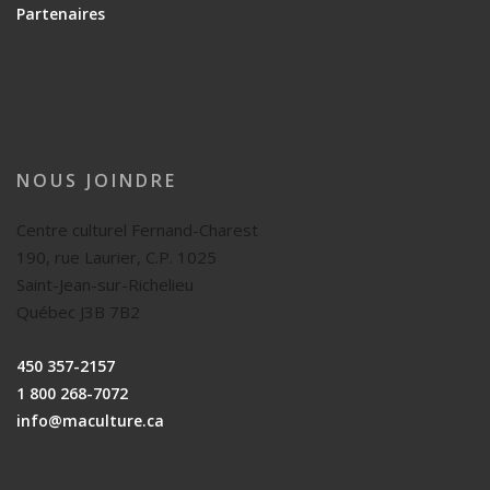
Partenaires
NOUS JOINDRE
Centre culturel Fernand-Charest
190, rue Laurier, C.P. 1025
Saint-Jean-sur-Richelieu
Québec J3B 7B2
450 357-2157
1 800 268-7072
info@maculture.ca