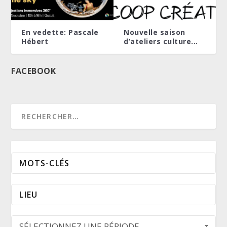
SAISON ESTIVALE AU DOMAINE TRINITY
MON ÉTÉ À CIEL OUVERT
En vedette: Pascale
Nouvelle saison
Hébert
d’ateliers culture...
FACEBOOK
SÉLECTIONNEZ UNE PÉRIODE