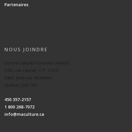
Partenaires
NOUS JOINDRE
Centre culturel Fernand-Charest
190, rue Laurier, C.P. 1025
Saint-Jean-sur-Richelieu
Québec J3B 7B2
450 357-2157
1 800 268-7072
info@maculture.ca