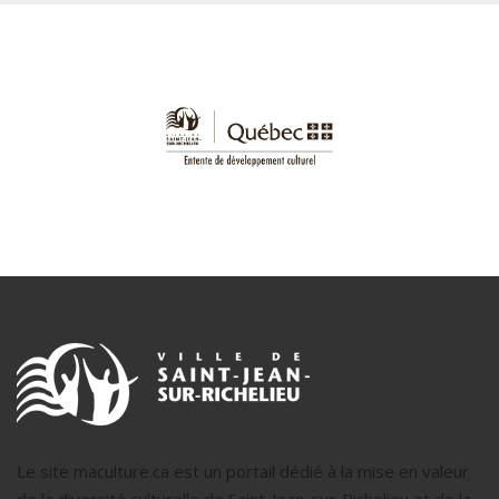
Le site maculture.ca est un portail dédié à la mise en valeur