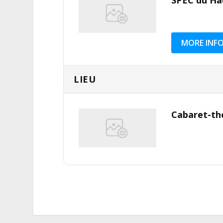
SPEC du Ha
MORE INF
LIEU
Cabaret-thé