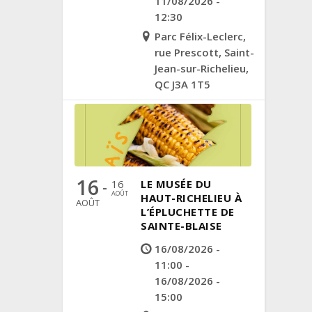
11/08/2026 -
12:30
Parc Félix-Leclerc,
rue Prescott, Saint-
Jean-sur-Richelieu,
QC J3A 1T5
16
16
LE MUSÉE DU
-
AOÛT
HAUT-RICHELIEU À
AOÛT
L’ÉPLUCHETTE DE
SAINTE-BLAISE
16/08/2026 -
11:00 -
16/08/2026 -
15:00