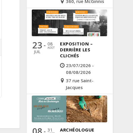
360, rue McGinnis
23
08
EXPOSITION –
-
AOÛT
DERRIÈRE LES
JUIL
CLICHÉS
23/07/2026 -
08/08/2026
37 rue Saint-
Jacques
08
31
ARCHÉOLOGUE
-