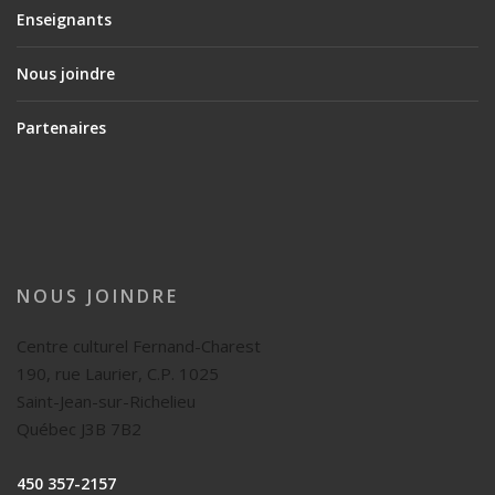
Enseignants
Nous joindre
Partenaires
NOUS JOINDRE
Centre culturel Fernand-Charest
190, rue Laurier, C.P. 1025
Saint-Jean-sur-Richelieu
Québec J3B 7B2
450 357-2157