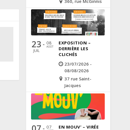
360, rue McGinnis
23
08
EXPOSITION –
-
AOÛT
DERRIÈRE LES
JUIL
CLICHÉS
23/07/2026 -
08/08/2026
37 rue Saint-
Jacques
07
07
EN MOUV’ – VIRÉE
-