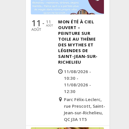
11
11
MON ÉTÉ À CIEL
-
AOÛT
OUVERT –
AOÛT
PEINTURE SUR
TOILE AU THÈME
DES MYTHES ET
LÉGENDES DE
SAINT-JEAN-SUR-
RICHELIEU
11/08/2026 -
10:30 -
11/08/2026 -
12:30
Parc Félix-Leclerc,
rue Prescott, Saint-
Jean-sur-Richelieu,
QC J3A 1T5