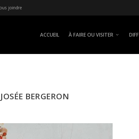
ous joindre
ACCUEIL
À FAIRE OU VISITER
DIF
-JOSÉE BERGERON