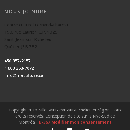
NOUS JOINDRE
Centre culturel Fernand-Charest
190, rue Laurier, C.P. 1025
Saint-Jean-sur-Richelieu
Québec J3B 7B2
450 357-2157
1 800 268-7072
info@maculture.ca
Copyright 2016. Ville Saint-Jean-sur-Richelieu et région. Tous
droits réservés. Conception de site sur la Rive-Sud de
Montréal :
B-367
Modifier mon consentement