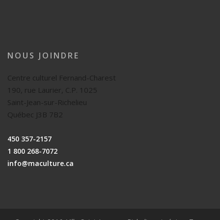
NOUS JOINDRE
Centre culturel Fernand-Charest
190, rue Laurier, C.P. 1025
Saint-Jean-sur-Richelieu
Québec J3B 7B2
450 357-2157
1 800 268-7072
info@maculture.ca