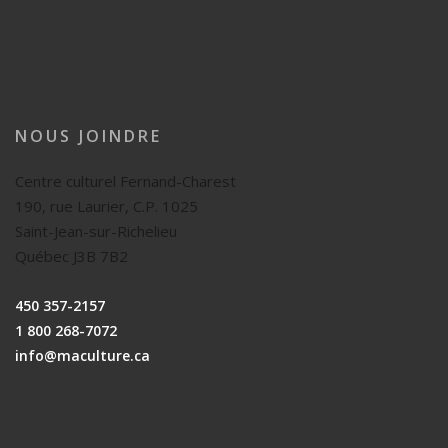
NOUS JOINDRE
Centre culturel Fernand-Charest
190, rue Laurier, C.P. 1025
Saint-Jean-sur-Richelieu
Québec J3B 7B2
450 357-2157
1 800 268-7072
info@maculture.ca