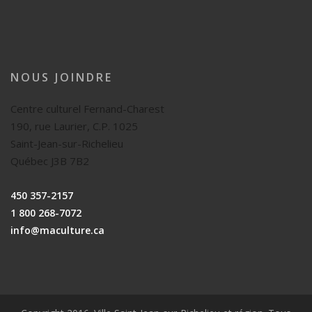
NOUS JOINDRE
Centre culturel Fernand-Charest
190, rue Laurier, C.P. 1025
Saint-Jean-sur-Richelieu
Québec J3B 7B2
450 357-2157
1 800 268-7072
info@maculture.ca