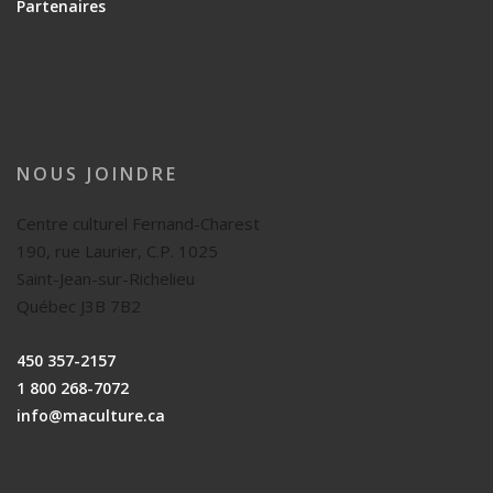
Partenaires
NOUS JOINDRE
Centre culturel Fernand-Charest
190, rue Laurier, C.P. 1025
Saint-Jean-sur-Richelieu
Québec J3B 7B2
450 357-2157
1 800 268-7072
info@maculture.ca