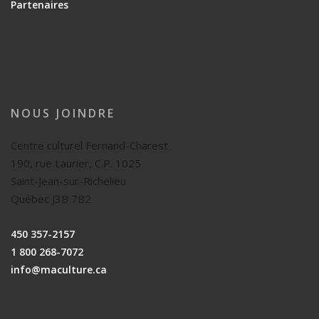
Partenaires
NOUS JOINDRE
Centre culturel Fernand-Charest
190, rue Laurier, C.P. 1025
Saint-Jean-sur-Richelieu
Québec J3B 7B2
450 357-2157
1 800 268-7072
info@maculture.ca