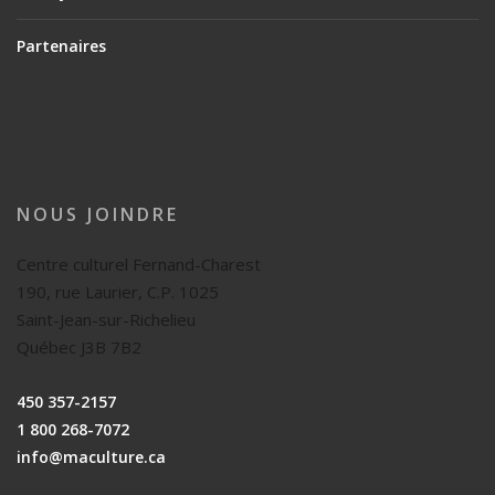
Partenaires
NOUS JOINDRE
Centre culturel Fernand-Charest
190, rue Laurier, C.P. 1025
Saint-Jean-sur-Richelieu
Québec J3B 7B2
450 357-2157
1 800 268-7072
info@maculture.ca