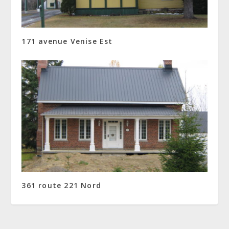
171 avenue Venise Est
361 route 221 Nord